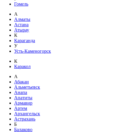
Гомель
А
Алматы
Астана
Атырау
К
Караганда
У
Усть-Каменогорск
К
Каракол
А
Абакан
Альметьевск
Анапа
Апатиты
Армавир
Артем
Архангельск
Астрахань
Б
Балаково