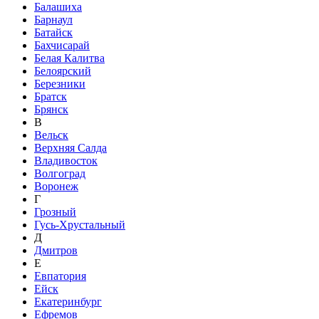
Балашиха
Барнаул
Батайск
Бахчисарай
Белая Калитва
Белоярский
Березники
Братск
Брянск
В
Вельск
Верхняя Салда
Владивосток
Волгоград
Воронеж
Г
Грозный
Гусь-Хрустальный
Д
Дмитров
Е
Евпатория
Ейск
Екатеринбург
Ефремов