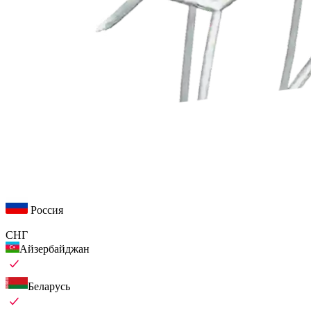
Россия
СНГ
Айзербайджан
Беларусь