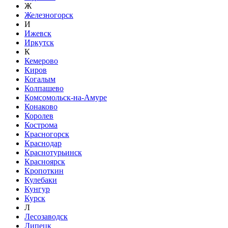
Ж
Железногорск
И
Ижевск
Иркутск
К
Кемерово
Киров
Когалым
Колпашево
Комсомольск-на-Амуре
Конаково
Королев
Кострома
Красногорск
Краснодар
Краснотурьинск
Красноярск
Кропоткин
Кулебаки
Кунгур
Курск
Л
Лесозаводск
Липецк