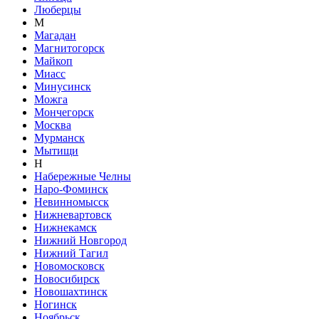
Люберцы
М
Магадан
Магнитогорск
Майкоп
Миасс
Минусинск
Можга
Мончегорск
Москва
Мурманск
Мытищи
Н
Набережные Челны
Наро-Фоминск
Невинномысск
Нижневартовск
Нижнекамск
Нижний Новгород
Нижний Тагил
Новомосковск
Новосибирск
Новошахтинск
Ногинск
Ноябрьск