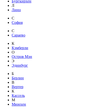
Бургкирхен
Л
Линц
С
София
С
Сараево
К
Кэмберли
О
Остров Мэн
Э
Эдинбург
Б
Берлин
В
Вертер
К
Кассель
М
Мюнхен