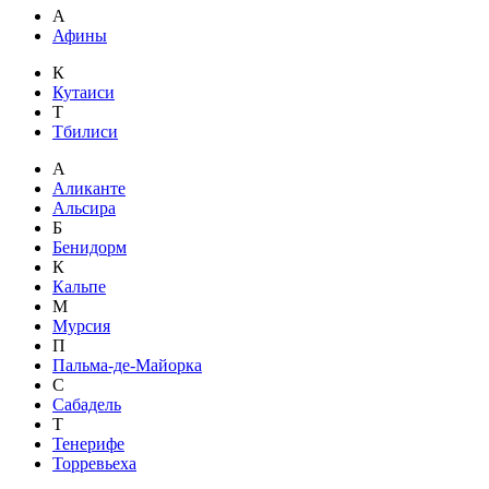
А
Афины
К
Кутаиси
Т
Тбилиси
А
Аликанте
Альсира
Б
Бенидорм
К
Кальпе
М
Мурсия
П
Пальма-де-Майорка
С
Сабадель
Т
Тенерифе
Торревьеха