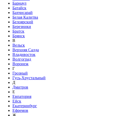
Барнаул
Батайск
Бахчисарай
Белая Калитва
Белоярский
Березники
Братск
Брянск
В
Вельск
Верхняя Салда
Владивосток
Волгоград
Воронеж
Г
Грозный
Гусь-Хрустальный
Д
Дмитров
Е
Евпатория
Ейск
Екатеринбург
Ефремов
Ж