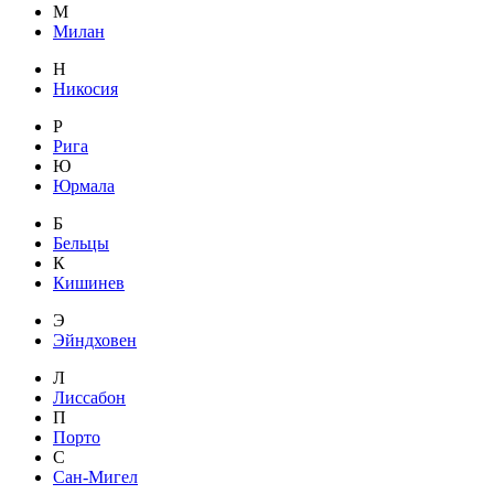
М
Милан
Н
Никосия
Р
Рига
Ю
Юрмала
Б
Бельцы
К
Кишинев
Э
Эйндховен
Л
Лиссабон
П
Порто
С
Сан-Мигел