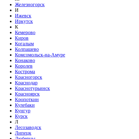
Железногорск
И
Ижевск
Иркутск
К
Кемерово
Киров
Когалым
Колпашево
Комсомольск-на-Амуре
Конаково
Королев
Кострома
Красногорск
Краснодар
Краснотурьинск
Красноярск
Кропоткин
Кулебаки
Кунгур
Курск
Л
Лесозаводск
Липецк
Люберцы