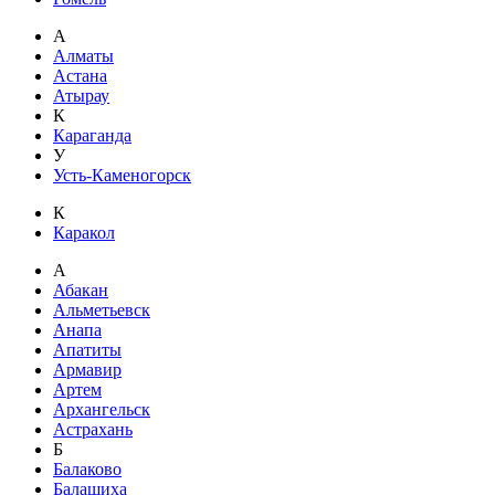
А
Алматы
Астана
Атырау
К
Караганда
У
Усть-Каменогорск
К
Каракол
А
Абакан
Альметьевск
Анапа
Апатиты
Армавир
Артем
Архангельск
Астрахань
Б
Балаково
Балашиха