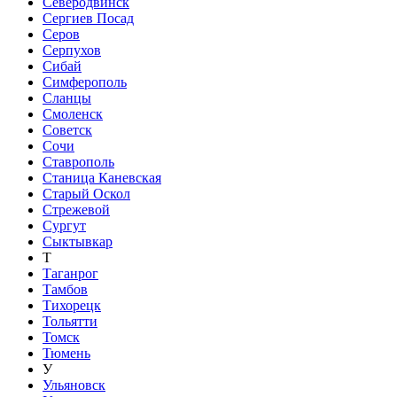
Северодвинск
Сергиев Посад
Серов
Серпухов
Сибай
Симферополь
Сланцы
Смоленск
Советск
Сочи
Ставрополь
Станица Каневская
Старый Оскол
Стрежевой
Сургут
Сыктывкар
Т
Таганрог
Тамбов
Тихорецк
Тольятти
Томск
Тюмень
У
Ульяновск