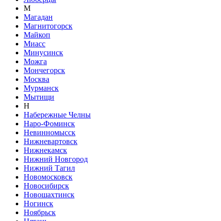
М
Магадан
Магнитогорск
Майкоп
Миасс
Минусинск
Можга
Мончегорск
Москва
Мурманск
Мытищи
Н
Набережные Челны
Наро-Фоминск
Невинномысск
Нижневартовск
Нижнекамск
Нижний Новгород
Нижний Тагил
Новомосковск
Новосибирск
Новошахтинск
Ногинск
Ноябрьск