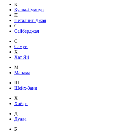
К
Куала-Лумпур
П
Петалинг-Джая
С
Сайберджая
С
Самуи
Х
Хат Яй
М
Манама
Ш
Шейх-Заид
Х
Хайфа
Д
Дуала
Б