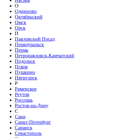
Нягань
О
Одинцово
Октябрьский
Омск
Орск
П
Павловский Посад
Первоуральск
Пермь
Петропавловск-Камчатский
Подольск
Псков
Пушкино
Пятигорск
Р
Раменское
Реутов
Россошь
Ростов-на-Дону
С
Саки
Санкт-Петербург
Саранск
Севастополь